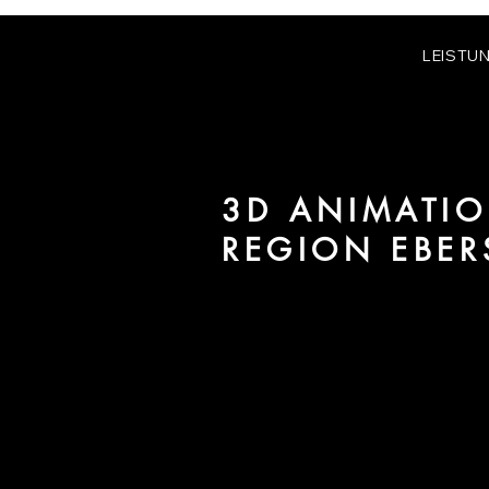
LEISTU
3D ANIMATIO
REGION EBE
Wir sind URBAN 8 - Studio im B
Immobilien in der Region Ebersw