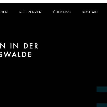
NGEN
REFERENZEN
ÜBER UNS
KONTAKT
N IN DER
RSWALDE
ereich 3D Animation für Architektur und
alde.