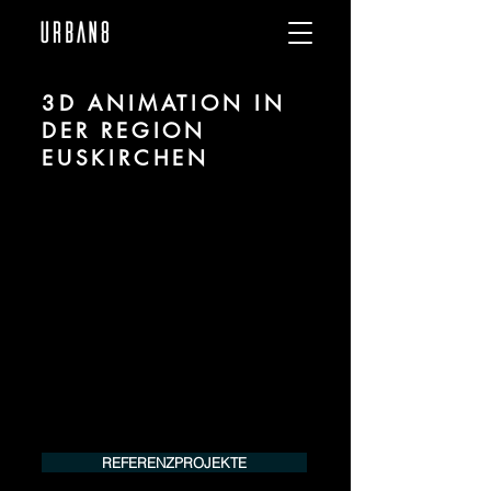
3D ANIMATION IN
DER REGION
EUSKIRCHEN
Wir sind URBAN 8 - Studio im Bereich 3D
Animation für Architektur und Immobilien
in der Region Euskirchen.
Für mehr Informationen kontaktieren Sie
uns telefonisch oder per Mail. Gerne
erstellen wir Ihnen ein Angebot für Ihr
Projekt.
Tel.:
+49 (0) 157 30 12 15 08
info@urban8.de
REFERENZPROJEKTE