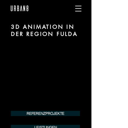
3D ANIMATION IN
DER REGION FULDA
Wir sind URBAN 8 - Studio im Bereich 3D
Animation für Architektur und Immobilien
in der Region Fulda.
Für mehr Informationen kontaktieren Sie
uns telefonisch oder per Mail. Gerne
erstellen wir Ihnen ein Angebot für Ihr
Projekt.
Tel.:
+49 (0) 157 30 12 15 08
info@urban8.de
REFERENZPROJEKTE
LEISTUNGEN