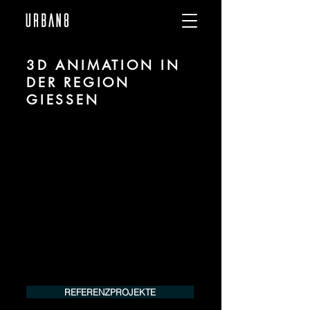
3D ANIMATION IN
DER REGION
GIESSEN
Wir sind URBAN 8 - Studio im Bereich 3D
Animation für Architektur und Immobilien
in der Region Gießen.
Für mehr Informationen kontaktieren Sie
uns telefonisch oder per Mail. Gerne
erstellen wir Ihnen ein Angebot für Ihr
Projekt.
Tel.:
+49 (0) 157 30 12 15 08
info@urban8.de
REFERENZPROJEKTE