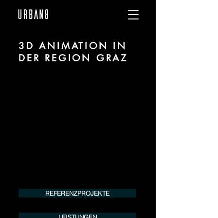
3D ANIMATION IN
DER REGION GRAZ
Wir sind URBAN 8 - Studio im Bereich 3D
Animation für Architektur und Immobilien
in der Region Graz.
Für mehr Informationen kontaktieren Sie
uns telefonisch oder per Mail. Gerne
erstellen wir Ihnen ein Angebot für Ihr
Projekt.
Tel.:
+49 (0) 157 30 12 15 08
info@urban8.de
REFERENZPROJEKTE
LEISTUNGEN