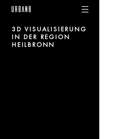
3D VISUALISIERUNG
IN DER REGION
HEILBRONN
Wir sind
URBAN 8
- 3D-Studio im
Bereich fotorealistischer Visualisierung
für Architektur und Immobilien in der
Region Heilbronn
Für mehr Informationen kontaktieren
Sie uns telefonisch oder per Mail.
Gerne erstellen wir Ihnen ein Angebot
für Ihr Projekt.
Tel.:
+49 (0) 157 30 12 15 08
info@urban8.de