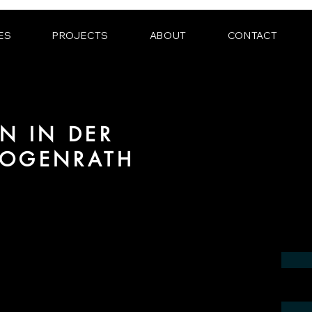
ES
PROJECTS
ABOUT
CONTACT
N IN DER
ZOGENRATH
ereich 3D Animation für Architektur und
genrath.