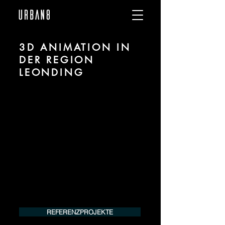
3D ANIMATION IN
DER REGION
LEONDING
Wir sind URBAN 8 - Studio im Bereich 3D
Animation für Architektur und Immobilien
in der Region Leonding.
Für mehr Informationen kontaktieren Sie
uns telefonisch oder per Mail. Gerne
erstellen wir Ihnen ein Angebot für Ihr
Projekt.
Tel.:
+49 (0) 157 30 12 15 08
info@urban8.de
REFERENZPROJEKTE