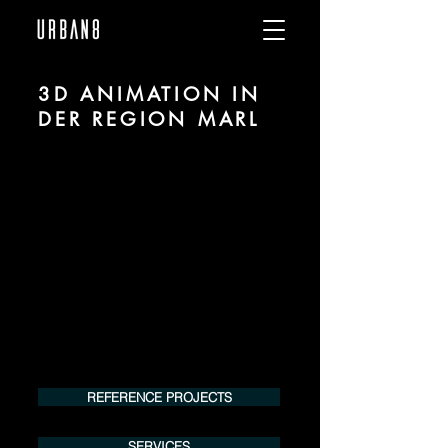
3D ANIMATION IN
DER REGION MARL
Wir sind URBAN 8 - Studio im Bereich 3D
Animation für Architektur und Immobilien
in der Region Marl.
Für mehr Informationen kontaktieren Sie
uns telefonisch oder per Mail. Gerne
erstellen wir Ihnen ein Angebot für Ihr
Projekt.
Tel.:
+49 (0) 157 30 12 15 08
info@urban8.de
REFERENCE PROJECTS
SERVICES