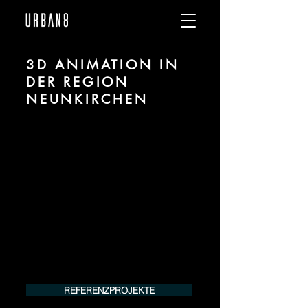
3D ANIMATION IN
DER REGION
NEUNKIRCHEN
Wir sind URBAN 8 - Studio im Bereich 3D
Animation für Architektur und Immobilien
in der Region Neunkirchen.
Für mehr Informationen kontaktieren Sie
uns telefonisch oder per Mail. Gerne
erstellen wir Ihnen ein Angebot für Ihr
Projekt.
Tel.:
+49 (0) 157 30 12 15 08
info@urban8.de
REFERENZPROJEKTE