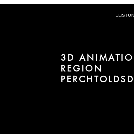
LEISTU
3D ANIMATIO
REGION
PERCHTOLDS
Wir sind URBAN 8 - Studio im B
Immobilien in der Region Percht