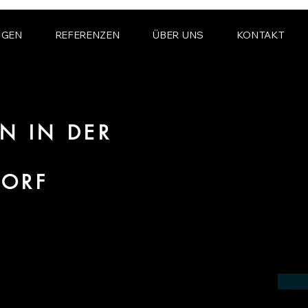
NGEN
REFERENZEN
ÜBER UNS
KONTAKT
N IN DER
DORF
ereich 3D Animation für Architektur und
oldsdorf.