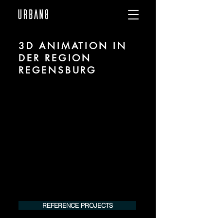
3D ANIMATION IN
DER REGION
REGENSBURG
Wir sind URBAN 8 - Studio im Bereich 3D
Animation für Architektur und Immobilien
in der Region Regensburg.
Für mehr Informationen kontaktieren Sie
uns telefonisch oder per Mail. Gerne
erstellen wir Ihnen ein Angebot für Ihr
Projekt.
Tel.:
+49 (0) 157 30 12 15 08
info@urban8.de
REFERENCE PROJECTS