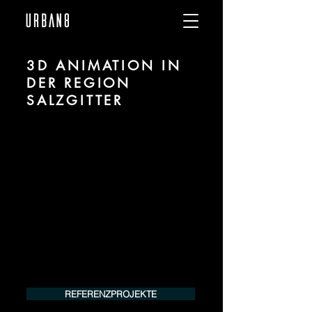
3D ANIMATION IN
DER REGION
SALZGITTER
Wir sind URBAN 8 - Studio im Bereich 3D
Animation für Architektur und Immobilien
in der Region Salzgitter.
Für mehr Informationen kontaktieren Sie
uns telefonisch oder per Mail. Gerne
erstellen wir Ihnen ein Angebot für Ihr
Projekt.
Tel.:
+49 (0) 157 30 12 15 08
info@urban8.de
REFERENZPROJEKTE