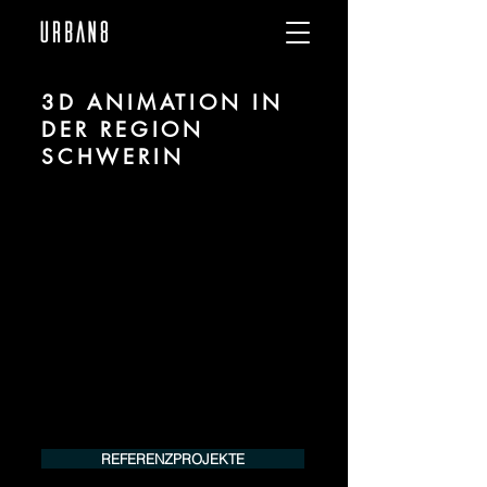
3D ANIMATION IN
DER REGION
SCHWERIN
Wir sind URBAN 8 - Studio im Bereich 3D
Animation für Architektur und Immobilien
in der Region Schwerin.
Für mehr Informationen kontaktieren Sie
uns telefonisch oder per Mail. Gerne
erstellen wir Ihnen ein Angebot für Ihr
Projekt.
Tel.:
+49 (0) 157 30 12 15 08
info@urban8.de
REFERENZPROJEKTE