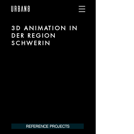
3D ANIMATION IN
DER REGION
SCHWERIN
Wir sind URBAN 8 - Studio im Bereich 3D
Animation für Architektur und Immobilien
in der Region Schwerin.
Für mehr Informationen kontaktieren Sie
uns telefonisch oder per Mail. Gerne
erstellen wir Ihnen ein Angebot für Ihr
Projekt.
Tel.:
+49 (0) 157 30 12 15 08
info@urban8.de
REFERENCE PROJECTS