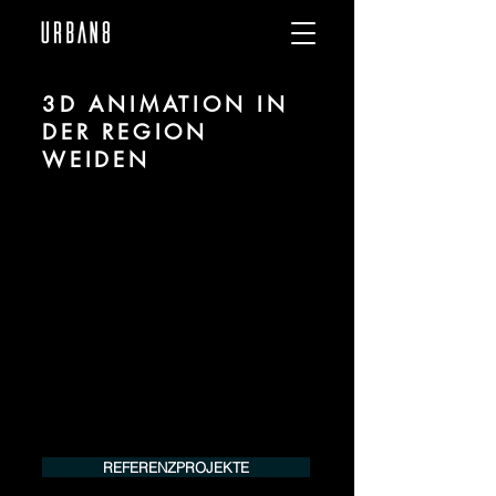
3D ANIMATION IN
DER REGION
WEIDEN
Wir sind URBAN 8 - Studio im Bereich 3D
Animation für Architektur und Immobilien
in der Region Weiden.
Für mehr Informationen kontaktieren Sie
uns telefonisch oder per Mail. Gerne
erstellen wir Ihnen ein Angebot für Ihr
Projekt.
Tel.:
+49 (0) 157 30 12 15 08
info@urban8.de
REFERENZPROJEKTE