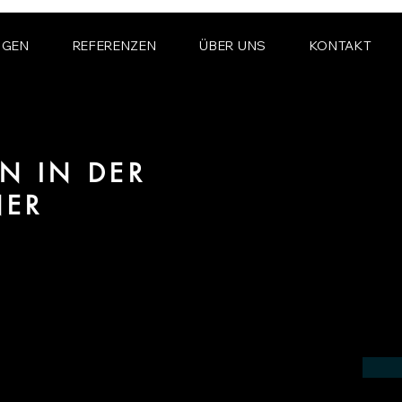
NGEN
REFERENZEN
ÜBER UNS
KONTAKT
N IN DER
NER
ereich 3D Animation für Architektur und
 Neustadt.