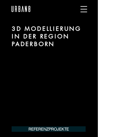
3D MODELLIERUNG
IN DER REGION
PADERBORN
Wir sind URBAN 8 - Studio im Bereich 3D
Modellierung und CGI für Projekte in der
Region Paderborn.
Für mehr Informationen kontaktieren Sie
uns telefonisch oder per Mail. Gerne
erstellen wir Ihnen ein Angebot für Ihr
Projekt.
Tel.:
+49 (0) 157 30 12 15 08
info@urban8.de
REFERENZPROJEKTE