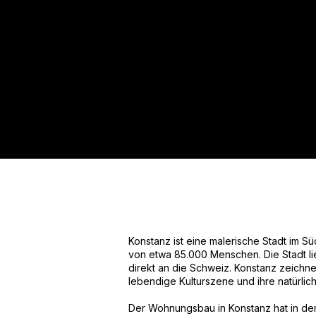
Für mehr Informationen kont
Mail. Gerne erstellen wir Ihnen
Tel.: +49 (0) 157 30 12 15 08
info@urban8.de
Konstanz ist eine malerische Stadt im 
von etwa 85.000 Menschen. Die Stadt 
direkt an die Schweiz. Konstanz zeichnet
lebendige Kulturszene und ihre natürlic
Der Wohnungsbau in Konstanz hat in den