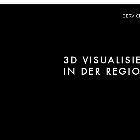
SERVIC
3D VISUALIS
IN DER REGI
Wir sind
URBAN 8
- 3D-Studio i
für Architektur und Immobilien 