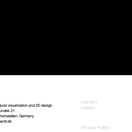
contact
tural visualization and 3D design
imprint
undstr. 21
heinstetten, Germany
ban8.de
Privacy Policy