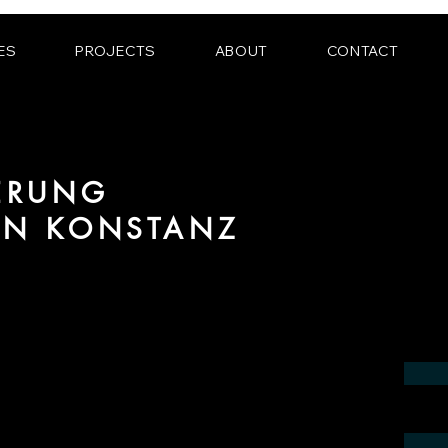
ES
PROJECTS
ABOUT
CONTACT
IERUNG
ON KONSTANZ
m Bereich fotorealistischer Visualisierung
in der Region Konstanz.