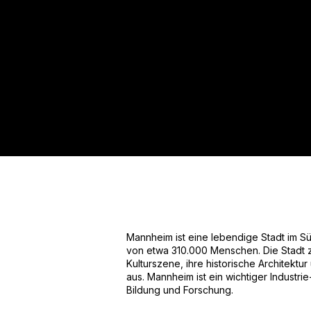
Für mehr Informationen kont
Mail. Gerne erstellen wir Ihnen
Tel.: +49 (0) 157 30 12 15 08
info@urban8.de
Mannheim ist eine lebendige Stadt im S
von etwa 310.000 Menschen. Die Stadt ze
Kulturszene, ihre historische Architektu
aus. Mannheim ist ein wichtiger Industri
Bildung und Forschung.