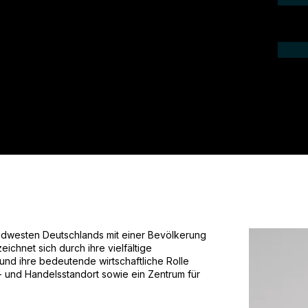
aktieren Sie uns telefonisch oder per
 ein Angebot für Ihr Projekt.
üdwesten Deutschlands mit einer Bevölkerung
ichnet sich durch ihre vielfältige
r und ihre bedeutende wirtschaftliche Rolle
e- und Handelsstandort sowie ein Zentrum für