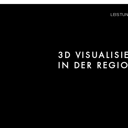
LEISTU
3D VISUALIS
IN DER REG
Wir sind
URBAN 8
- 3D-Studio i
für Architektur und Immobilien