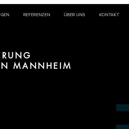
NGEN
REFERENZEN
ÜBER UNS
KONTAKT
IERUNG
ION MANNHEIM
m Bereich fotorealistischer Visualisierung
 in der Region Mannheim.