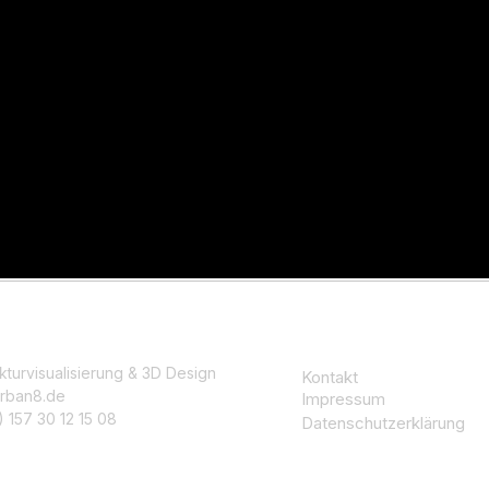
kturvisualisierung & 3D Design
Kontakt
rban8.de
Impressum
 157 30 12 15 08
Datenschutzerklärung