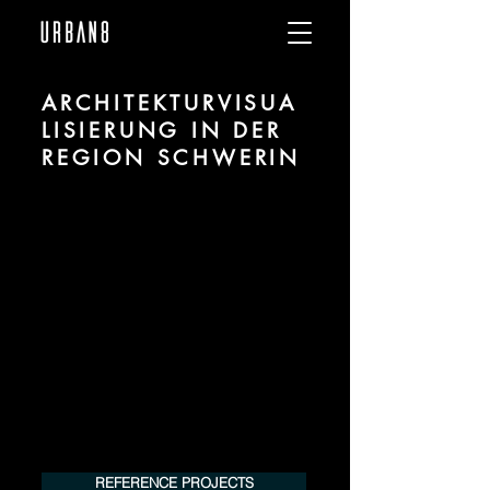
ARCHITEKTURVISUA
LISIERUNG IN DER
REGION SCHWERIN
Wir sind URBAN 8 - 3D-Studio im Bereich
fotorealistischer Visualisierung für
Architektur und Immobilien in der Region
Schwerin.
Für mehr Informationen kontaktieren Sie
uns telefonisch oder per Mail. Gerne
erstellen wir Ihnen ein Angebot für Ihr
Projekt.
Tel.:
+49 (0) 157 30 12 15 08
info@urban8.de
REFERENCE PROJECTS