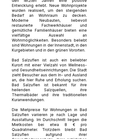
den letzten Jahren eine positive
Entwicklung erlebt. Neue Wohnprojekte
wurden realisiert, um den steigenden
Bedarf an Wohnraum zu decken.
Moderne Neubauten, liebevoll
restaurierte Fachwerkhäuser und
gemütliche Familienhäuser bieten eine
vielfältige Auswahl an
Wohnmöglichkeiten. Besonders beliebt
sind Wohnungen in der Innenstadt, in den
Kurgebieten und in den grünen Vororten.
Bad Salzuflen ist auch ein beliebter
Kurort mit einer Vielzahl von Wellness-
und Gesundheitseinrichtungen. Die Stadt
zieht Besucher aus dem In- und Ausland
an, die hier Ruhe und Erholung suchen.
Bad Salzuflen ist bekannt für ihre
heilenden Salzquellen, ihre
Thermalbäder und ihre traditionellen
Kuranwendungen.
Die Mietpreise für Wohnungen in Bad
Salzuflen variieren je nach Lage und
Ausstattung. Im Durchschnitt liegen die
Mietkosten bei etwa 8 € pro
Quadratmeter. Trotzdem bleibt Bad
Salzuflen aufgrund ihrer