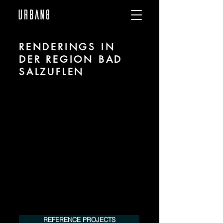
RENDERINGS IN
DER REGION BAD
SALZUFLEN
Wir sind URBAN 8 - 3D-Studio im Bereich
fotorealistischer Renderings für
Architektur und Immobilien in der Region
Bad Salzuflen.
Für mehr Informationen kontaktieren Sie
uns telefonisch oder per Mail. Gerne
erstellen wir Ihnen ein Angebot für Ihr
Projekt.
Tel.:
+49 (0) 157 30 12 15 08
info@urban8.de
REFERENCE PROJECTS