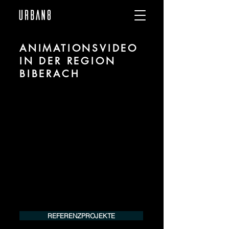
ANIMATIONSVIDEO
IN DER REGION
BIBERACH
Wir sind URBAN 8 - Studio im Bereich
Animationsvideo Erstellung für Projekte
in der Region Biberach.
Für mehr Informationen kontaktieren Sie
uns telefonisch oder per Mail. Gerne
erstellen wir Ihnen ein Angebot für Ihr
Projekt.
Tel.:
+49 (0) 157 30 12 15 08
info@urban8.de
REFERENZPROJEKTE