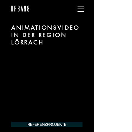
ANIMATIONSVIDEO
IN DER REGION
LÖRRACH
Wir sind URBAN 8 - Studio im Bereich
Animationsvideo Erstellung für Projekte
in der Region Lörrach.
Für mehr Informationen kontaktieren Sie
uns telefonisch oder per Mail. Gerne
erstellen wir Ihnen ein Angebot für Ihr
Projekt.
Tel.:
+49 (0) 157 30 12 15 08
info@urban8.de
REFERENZPROJEKTE