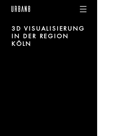
3D VISUALISIERUNG
IN DER REGION
KÖLN
Wir sind
URBAN 8
- 3D-Studio im
Bereich fotorealistischer Visualisierung
für Architektur und Immobilien in der
Region Köln.
Für mehr Informationen kontaktieren
Sie uns telefonisch oder per Mail.
Gerne erstellen wir Ihnen ein Angebot
für Ihr Projekt.
Tel.:
+49 (0) 157 30 12 15 08
info@urban8.de