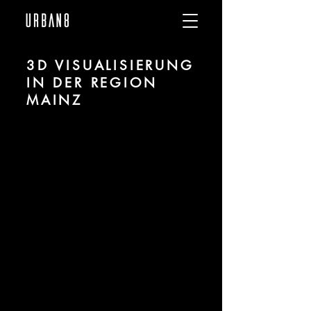
3D VISUALISIERUNG
IN DER REGION
MAINZ
Wir sind
URBAN 8
- 3D-Studio im
Bereich fotorealistischer Visualisierung
für Architektur und Immobilien in der
Region Mainz.
Für mehr Informationen kontaktieren
Sie uns telefonisch oder per Mail.
Gerne erstellen wir Ihnen ein Angebot
für Ihr Projekt.
Tel.:
+49 (0) 157 30 12 15 08
info@urban8.de