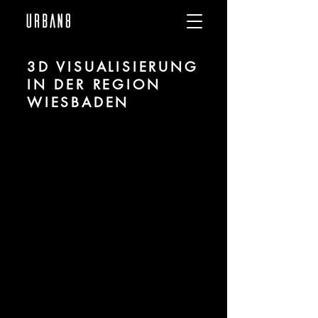
3D VISUALISIERUNG
IN DER REGION
WIESBADEN
Wir sind
URBAN 8
- 3D-Studio im
Bereich fotorealistischer Visualisierung
für Architektur und Immobilien in der
Region Wiesbaden.
Für mehr Informationen kontaktieren
Sie uns telefonisch oder per Mail.
Gerne erstellen wir Ihnen ein Angebot
für Ihr Projekt.
Tel.:
+49 (0) 157 30 12 15 08
info@urban8.de