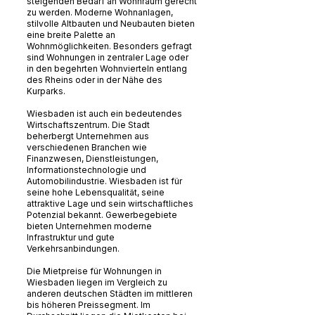
steigenden Bedarf an Wohnraum gerecht
zu werden. Moderne Wohnanlagen,
stilvolle Altbauten und Neubauten bieten
eine breite Palette an
Wohnmöglichkeiten. Besonders gefragt
sind Wohnungen in zentraler Lage oder
in den begehrten Wohnvierteln entlang
des Rheins oder in der Nähe des
Kurparks.
Wiesbaden ist auch ein bedeutendes
Wirtschaftszentrum. Die Stadt
beherbergt Unternehmen aus
verschiedenen Branchen wie
Finanzwesen, Dienstleistungen,
Informationstechnologie und
Automobilindustrie. Wiesbaden ist für
seine hohe Lebensqualität, seine
attraktive Lage und sein wirtschaftliches
Potenzial bekannt. Gewerbegebiete
bieten Unternehmen moderne
Infrastruktur und gute
Verkehrsanbindungen.
Die Mietpreise für Wohnungen in
Wiesbaden liegen im Vergleich zu
anderen deutschen Städten im mittleren
bis höheren Preissegment. Im