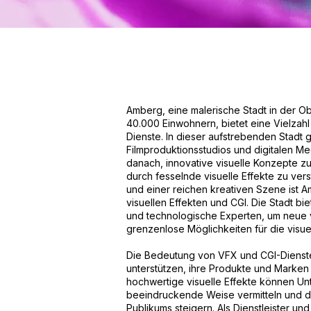
Amberg, eine malerische Stadt in der O
40.000 Einwohnern, bietet eine Vielzah
Dienste. In dieser aufstrebenden Stadt 
Filmproduktionsstudios und digitalen 
danach, innovative visuelle Konzepte z
durch fesselnde visuelle Effekte zu ver
und einer reichen kreativen Szene ist A
visuellen Effekten und CGI. Die Stadt bi
und technologische Experten, um neue v
grenzenlose Möglichkeiten für die visue
Die Bedeutung von VFX und CGI-Diensten
unterstützen, ihre Produkte und Marken
hochwertige visuelle Effekte können Un
beeindruckende Weise vermitteln und da
Publikums steigern. Als Dienstleister un