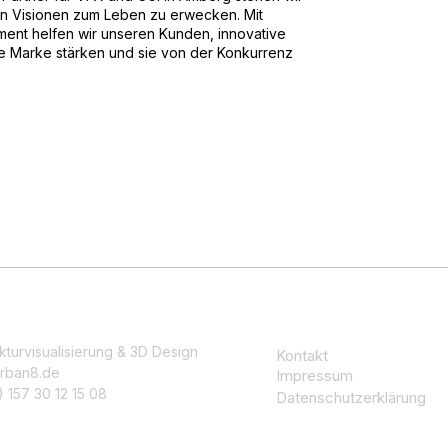
en Visionen zum Leben zu erwecken. Mit
ent helfen wir unseren Kunden, innovative
re Marke stärken und sie von der Konkurrenz
kturvisualisierung & 3D Design
Kontakt
rban8.de
Impressum
 157 30 12 15 08
Datenschutzerklärung