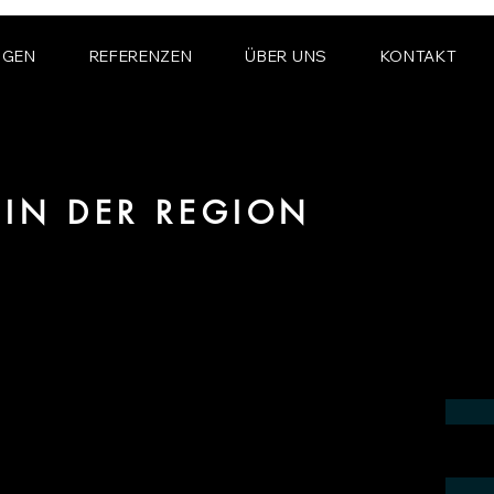
NGEN
REFERENZEN
ÜBER UNS
KONTAKT
 IN DER REGION
ereich CGI und VFX für alle Branchen in