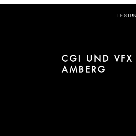
LEISTU
CGI UND VFX
AMBERG
Wir sind URBAN 8 - Studio im B
der Region Amberg.