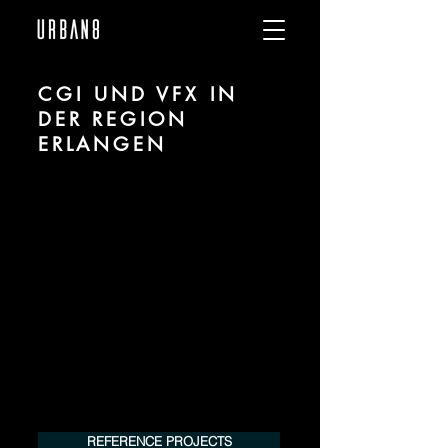
CGI UND VFX IN
DER REGION
ERLANGEN
Wir sind URBAN 8 - Studio im Bereich CGI
und VFX für alle Branchen in der Region
Erlangen.
Für mehr Informationen unserer
Leistungen kontaktieren Sie uns
telefonisch oder per Mail. Gerne
erstellen wir Ihnen ein Angebot für Ihr
Projekt.
Tel.:
+49 (0) 157 30 12 15 08
info@urban8.de
REFERENCE PROJECTS