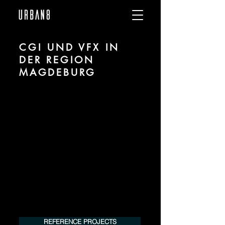
CGI UND VFX IN
DER REGION
MAGDEBURG
Wir sind URBAN 8 - Studio im Bereich CGI
und VFX für alle Branchen in der Region
Magdeburg.
Für mehr Informationen unserer
Leistungen kontaktieren Sie uns
telefonisch oder per Mail. Gerne
erstellen wir Ihnen ein Angebot für Ihr
Projekt.
Tel.:
+49 (0) 157 30 12 15 08
info@urban8.de
REFERENCE PROJECTS