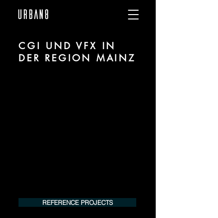
CGI UND VFX IN
DER REGION MAINZ
Wir sind URBAN 8 - Studio im Bereich CGI
und VFX für alle Branchen in der Region
Mainz.
Für mehr Informationen unserer
Leistungen kontaktieren Sie uns
telefonisch oder per Mail. Gerne
erstellen wir Ihnen ein Angebot für Ihr
Projekt.
Tel.:
+49 (0) 157 30 12 15 08
info@urban8.de
REFERENCE PROJECTS