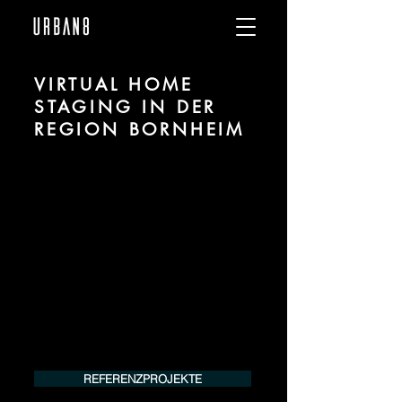
VIRTUAL HOME
STAGING IN DER
REGION BORNHEIM
Wir sind URBAN 8 - Studio im Bereich
Virtual und Digital Home Staging für
Projekte in der Region Bornheim.
Für mehr Informationen kontaktieren Sie
uns telefonisch oder per Mail. Gerne
erstellen wir Ihnen ein Angebot für Ihr
Projekt.
Tel.:
+49 (0) 157 30 12 15 08
info@urban8.de
REFERENZPROJEKTE