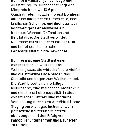
Bornheim variieren je nach Lage und
Ausstattung. Im Durchschnitt liegt der
Mietpreis bei etwa 10 € pro
Quadratmeter. Trotzdem bleibt Bornheim
aufgrund ihrer reichen Geschichte, ihrer
ländlichen Schönheit und ihrer qualitativ
hochwertigen Lebensweise ein
beliebter Wohnort für Familien und
Berufstätige. Die Stadt verbindet
Naturnähe mit städtischer Infrastruktur
und bietet somit eine hohe
Lebensqualität für ihre Bewohner.
Bornheim ist eine Stadt mit einer
dynamischen Entwicklung. Der
Wohnungsbau, die wirtschaftliche Vielfalt
und die attraktive Lage prägen das
Stadtbild und tragen zum Wachstum bei.
Die Stadt bietet eine vielfältige
Kulturszene, eine malerische Architektur
und eine hohe Lebensqualität. In diesem
dynamischen Umfeld sind moderne
Vermarktungstechniken wie Virtual Home
Staging ein wichtiges Instrument, um
potenzielle Käufer und Mieter zu
überzeugen und den Erfolg von
Immobilienunternehmen und Bauherren
zu fördern....