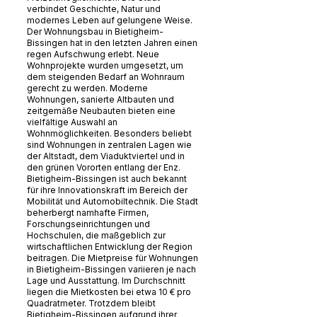
verbindet Geschichte, Natur und
modernes Leben auf gelungene Weise.
Der Wohnungsbau in Bietigheim-
Bissingen hat in den letzten Jahren einen
regen Aufschwung erlebt. Neue
Wohnprojekte wurden umgesetzt, um
dem steigenden Bedarf an Wohnraum
gerecht zu werden. Moderne
Wohnungen, sanierte Altbauten und
zeitgemäße Neubauten bieten eine
vielfältige Auswahl an
Wohnmöglichkeiten. Besonders beliebt
sind Wohnungen in zentralen Lagen wie
der Altstadt, dem Viaduktviertel und in
den grünen Vororten entlang der Enz.
Bietigheim-Bissingen ist auch bekannt
für ihre Innovationskraft im Bereich der
Mobilität und Automobiltechnik. Die Stadt
beherbergt namhafte Firmen,
Forschungseinrichtungen und
Hochschulen, die maßgeblich zur
wirtschaftlichen Entwicklung der Region
beitragen. Die Mietpreise für Wohnungen
in Bietigheim-Bissingen variieren je nach
Lage und Ausstattung. Im Durchschnitt
liegen die Mietkosten bei etwa 10 € pro
Quadratmeter. Trotzdem bleibt
Bietigheim-Bissingen aufgrund ihrer