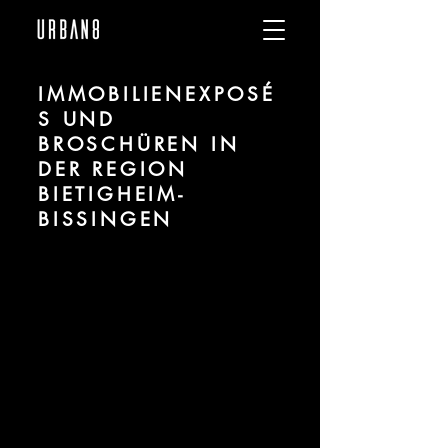
IMMOBILIENEXPOSÉ
S UND
BROSCHÜREN IN
DER REGION
BIETIGHEIM-
BISSINGEN
Wir sind URBAN 8 - Studio im Bereich
Visualisierung und Marketingdesign für
Projekte in der Region Bietigheim-
Bissingen.
Für mehr Informationen kontaktieren Sie
uns telefonisch oder per Mail. Gerne
erstellen wir Ihnen ein Angebot für Ihr
Projekt.