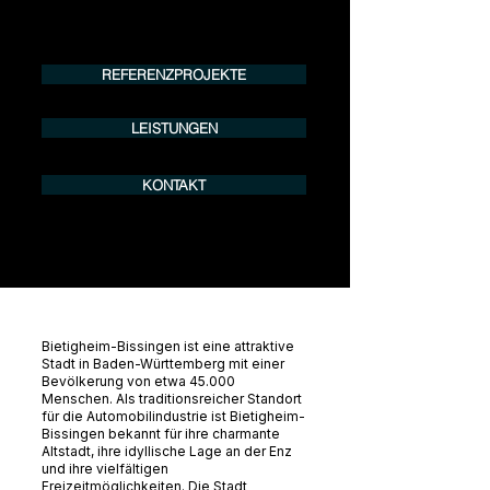
Tel.:
+49 (0) 157 30 12 15 08
info@urban8.de
REFERENZPROJEKTE
LEISTUNGEN
KONTAKT
Bietigheim-Bissingen ist eine attraktive
Stadt in Baden-Württemberg mit einer
Bevölkerung von etwa 45.000
Menschen. Als traditionsreicher Standort
für die Automobilindustrie ist Bietigheim-
Bissingen bekannt für ihre charmante
Altstadt, ihre idyllische Lage an der Enz
und ihre vielfältigen
Freizeitmöglichkeiten. Die Stadt