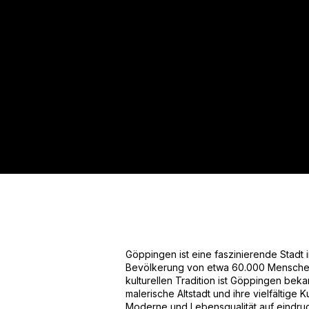
Für mehr Informationen kontakt
Gerne erstellen wir Ihnen ein An
Tel.: +49 (0) 157 30 12 15 08
info@urban8.de
Göppingen ist eine faszinierende Stadt
Bevölkerung von etwa 60.000 Menschen. 
kulturellen Tradition ist Göppingen beka
malerische Altstadt und ihre vielfältige K
Moderne und Lebensqualität auf eindruc