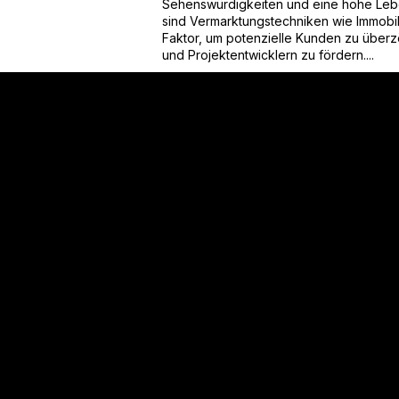
Sehenswürdigkeiten und eine hohe Lebe
sind Vermarktungstechniken wie Immobi
Faktor, um potenzielle Kunden zu übe
und Projektentwicklern zu fördern....