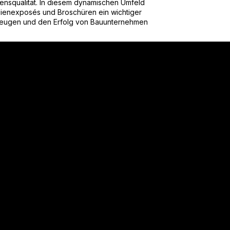
nsqualität. In diesem dynamischen Umfeld
lienexposés und Broschüren ein wichtiger
rzeugen und den Erfolg von Bauunternehmen