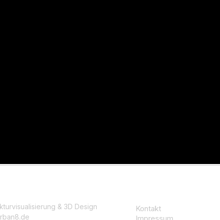
kturvisualisierung & 3D Design
Kontakt
rban8.de
Impressum