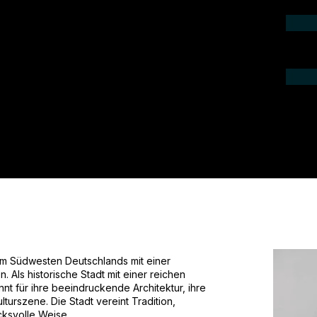
ieren Sie uns telefonisch oder per Mail.
gebot für Ihr Projekt.
 im Südwesten Deutschlands mit einer
Als historische Stadt mit einer reichen
nnt für ihre beeindruckende Architektur, ihre
ulturszene. Die Stadt vereint Tradition,
ksvolle Weise.