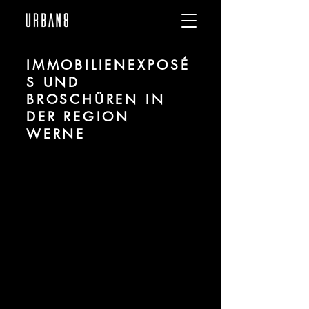
IMMOBILIENEXPOSÉ
S UND
BROSCHÜREN IN
DER REGION
WERNE
Wir sind URBAN 8 - Studio im Bereich
Visualisierung und Marketingdesign für
Projekte in der Region Werne.
Für mehr Informationen kontaktieren Sie
uns telefonisch oder per Mail. Gerne
erstellen wir Ihnen ein Angebot für Ihr
Projekt.
Tel.:
+49 (0) 157 30 12 15 08