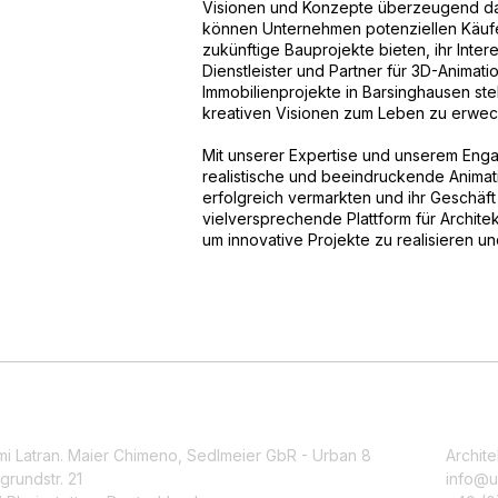
Visionen und Konzepte überzeugend dar
können Unternehmen potenziellen Käufer
zukünftige Bauprojekte bieten, ihr Inte
Dienstleister und Partner für 3D-Animati
Immobilienprojekte in Barsinghausen ste
kreativen Visionen zum Leben zu erwec
Mit unserer Expertise und unserem Eng
realistische und beeindruckende Animati
erfolgreich vermarkten und ihr Geschäft
vielversprechende Plattform für Archit
um innovative Projekte zu realisieren und
mi Latran. Maier Chimeno, Sedlmeier GbR - Urban 8
Archite
grundstr. 21
info@u