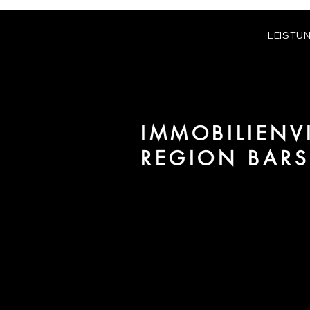
LEISTU
IMMOBILIENV
REGION BAR
Wir sind URBAN 8 - Studio im 
Projekte in der Region Barsingh