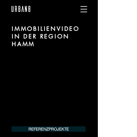
IMMOBILIENVIDEO
IN DER REGION
HAMM
Wir sind URBAN 8 - Studio im Bereich
Immobilienvideo Erstellung für Projekte
in der Region Hamm.
Für mehr Informationen kontaktieren Sie
uns telefonisch oder per Mail. Gerne
erstellen wir Ihnen ein Angebot für Ihr
Projekt.
Tel.:
+49 (0) 157 30 12 15 08
info@urban8.de
REFERENZPROJEKTE