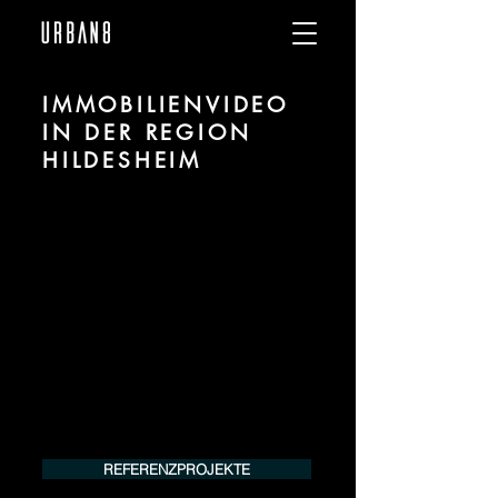
IMMOBILIENVIDEO
IN DER REGION
HILDESHEIM
Wir sind URBAN 8 - Studio im Bereich
Immobilienvideo Erstellung für Projekte
in der Region Hildesheim.
Für mehr Informationen kontaktieren Sie
uns telefonisch oder per Mail. Gerne
erstellen wir Ihnen ein Angebot für Ihr
Projekt.
Tel.:
+49 (0) 157 30 12 15 08
info@urban8.de
REFERENZPROJEKTE