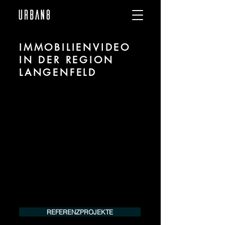
IMMOBILIENVIDEO
IN DER REGION
LANGENFELD
Wir sind URBAN 8 - Studio im Bereich
Immobilienvideo Erstellung für Projekte
in der Region Langenfeld.
Für mehr Informationen kontaktieren Sie
uns telefonisch oder per Mail. Gerne
erstellen wir Ihnen ein Angebot für Ihr
Projekt.
Tel.:
+49 (0) 157 30 12 15 08
info@urban8.de
REFERENZPROJEKTE