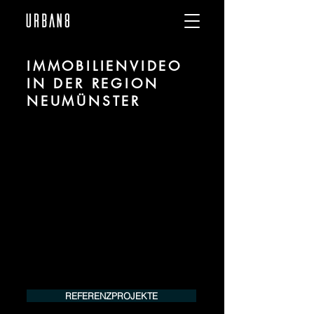
IMMOBILIENVIDEO
IN DER REGION
NEUMÜNSTER
Wir sind URBAN 8 - Studio im Bereich
Immobilienvideo Erstellung für Projekte
in der Region Neumünster.
Für mehr Informationen kontaktieren Sie
uns telefonisch oder per Mail. Gerne
erstellen wir Ihnen ein Angebot für Ihr
Projekt.
Tel.:
+49 (0) 157 30 12 15 08
info@urban8.de
REFERENZPROJEKTE