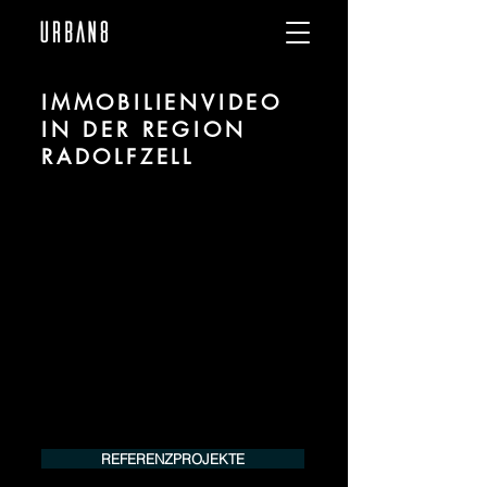
IMMOBILIENVIDEO
IN DER REGION
RADOLFZELL
Wir sind URBAN 8 - Studio im Bereich
Immobilienvideo Erstellung für Projekte
in der Region Radolfzell.
Für mehr Informationen kontaktieren Sie
uns telefonisch oder per Mail. Gerne
erstellen wir Ihnen ein Angebot für Ihr
Projekt.
Tel.:
+49 (0) 157 30 12 15 08
info@urban8.de
REFERENZPROJEKTE