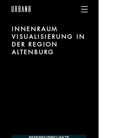
INNENRAUM
VISUALISIERUNG IN
DER REGION
ALTENBURG
Wir sind URBAN 8 - Studio im Bereich 3D
Visualisierung für Innenräume / Interiors
für Projekte in der Region Altenburg.
Für mehr Informationen kontaktieren Sie
uns telefonisch oder per Mail. Gerne
erstellen wir Ihnen ein Angebot für Ihr
Projekt.
Tel.:
+49 (0) 157 30 12 15 08
info@urban8.de
REFERENZPROJEKTE