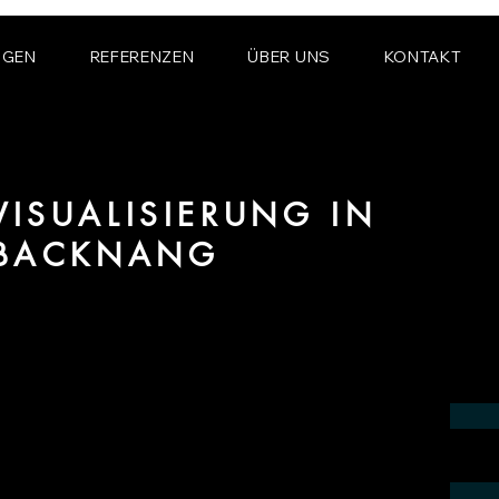
NGEN
REFERENZEN
ÜBER UNS
KONTAKT
ISUALISIERUNG IN
 BACKNANG
ereich 3D Visualisierung für Innenräume
Region Backnang.