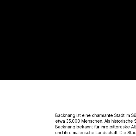
Für mehr Informationen kontakt
Gerne erstellen wir Ihnen ein An
Tel.: +49 (0) 157 30 12 15 08
info@urban8.de
Backnang ist eine charmante Stadt im S
etwa 35.000 Menschen. Als historische Sta
Backnang bekannt für ihre pittoreske Alts
und ihre malerische Landschaft. Die Stad