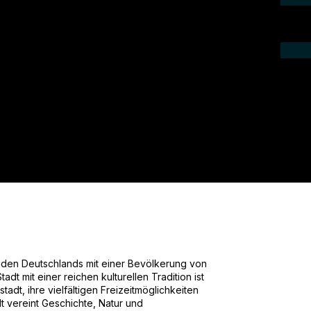
ieren Sie uns telefonisch oder per Mail.
gebot für Ihr Projekt.
üden Deutschlands mit einer Bevölkerung von
dt mit einer reichen kulturellen Tradition ist
tadt, ihre vielfältigen Freizeitmöglichkeiten
t vereint Geschichte, Natur und