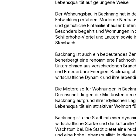
Lebensqualität auf gelungene Weise.
Der Wohnungsbau in Backnang hat in de
Entwicklung erfahren. Moderne Neubauwo
und gemütliche Einfamilienhäuser biete
Besonders begehrt sind Wohnungen in z
Schillerhöhe-Viertel und Lautern sowie
Steinbach.
Backnang ist auch ein bedeutendes Zent
beherbergt eine renommierte Fachhochs
Unternehmen aus verschiedenen Branche
und Erneuerbare Energien. Backnang übe
wirtschaftliche Dynamik und ihre lebend
Die Mietpreise für Wohnungen in Backna
Durchschnitt liegen die Mietkosten bei 
Backnang aufgrund ihrer idyllischen Lage,
Lebensqualität ein attraktiver Wohnort f
Backnang ist eine Stadt mit einer dyna
wirtschaftliche Stärke und die kulturelle
Wachstum bei. Die Stadt bietet eine re
und eine hohe Lebensqualität. In dies