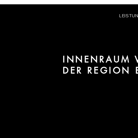
LEISTU
INNENRAUM V
DER REGION
Wir sind URBAN 8 - Studio im B
/ Interiors für Projekte in der 