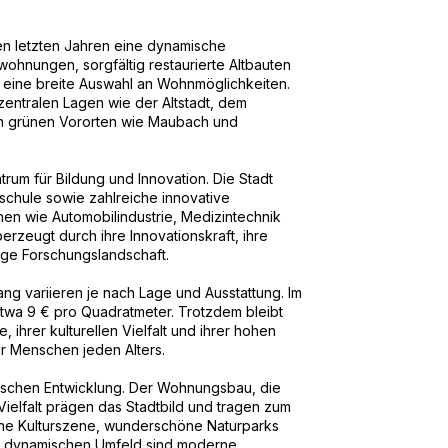
n letzten Jahren eine dynamische
hnungen, sorgfältig restaurierte Altbauten
n eine breite Auswahl an Wohnmöglichkeiten.
entralen Lagen wie der Altstadt, dem
 in grünen Vororten wie Maubach und
rum für Bildung und Innovation. Die Stadt
chule sowie zahlreiche innovative
n wie Automobilindustrie, Medizintechnik
rzeugt durch ihre Innovationskraft, ihre
ige Forschungslandschaft.
ng variieren je nach Lage und Ausstattung. Im
etwa 9 € pro Quadratmeter. Trotzdem bleibt
 ihrer kulturellen Vielfalt und ihrer hohen
ür Menschen jeden Alters.
mischen Entwicklung. Der Wohnungsbau, die
 Vielfalt prägen das Stadtbild und tragen zum
iche Kulturszene, wunderschöne Naturparks
em dynamischen Umfeld sind moderne