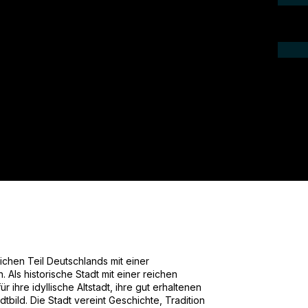
ieren Sie uns telefonisch oder per Mail.
gebot für Ihr Projekt.
ichen Teil Deutschlands mit einer
ls historische Stadt mit einer reichen
ür ihre idyllische Altstadt, ihre gut erhaltenen
bild. Die Stadt vereint Geschichte, Tradition