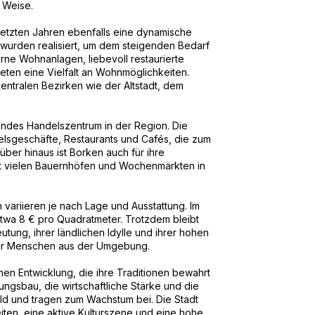
e Weise.
etzten Jahren ebenfalls eine dynamische
wurden realisiert, um dem steigenden Bedarf
e Wohnanlagen, liebevoll restaurierte
ten eine Vielfalt an Wohnmöglichkeiten.
ntralen Bezirken wie der Altstadt, dem
endes Handelszentrum in der Region. Die
elsgeschäfte, Restaurants und Cafés, die zum
ber hinaus ist Borken auch für ihre
mit vielen Bauernhöfen und Wochenmärkten in
variieren je nach Lage und Ausstattung. Im
etwa 8 € pro Quadratmeter. Trotzdem bleibt
tung, ihrer ländlichen Idylle und ihrer hohen
 für Menschen aus der Umgebung.
hen Entwicklung, die ihre Traditionen bewahrt
ungsbau, die wirtschaftliche Stärke und die
ld und tragen zum Wachstum bei. Die Stadt
eiten, eine aktive Kulturszene und eine hohe