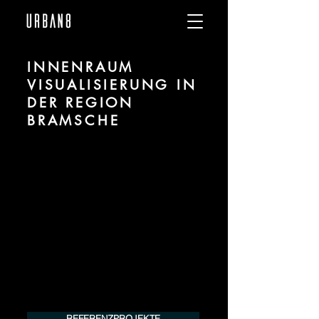
INNENRAUM
VISUALISIERUNG IN
DER REGION
BRAMSCHE
Wir sind URBAN 8 - Studio im Bereich 3D
Visualisierung für Innenräume / Interiors
für Projekte in der Region Bramsche.
Für mehr Informationen kontaktieren Sie
uns telefonisch oder per Mail. Gerne
erstellen wir Ihnen ein Angebot für Ihr
Projekt.
Tel.:
+49 (0) 157 30 12 15 08
info@urban8.de
REFERENZPROJEKTE