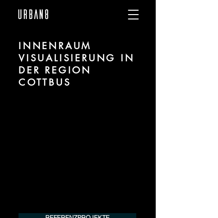
INNENRAUM
VISUALISIERUNG IN
DER REGION
COTTBUS
Wir sind URBAN 8 - Studio im Bereich 3D
Visualisierung für Innenräume / Interiors
für Projekte in der Region Cottbus.
Für mehr Informationen kontaktieren Sie
uns telefonisch oder per Mail. Gerne
erstellen wir Ihnen ein Angebot für Ihr
Projekt.
Tel.:
+49 (0) 157 30 12 15 08
info@urban8.de
REFERENZPROJEKTE