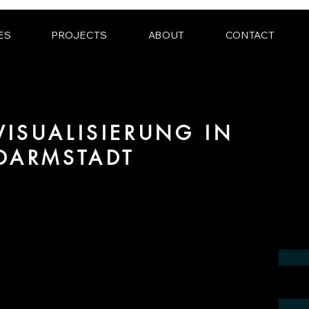
ES
PROJECTS
ABOUT
CONTACT
ISUALISIERUNG IN
DARMSTADT
ereich 3D Visualisierung für Innenräume
egion Darmstadt.