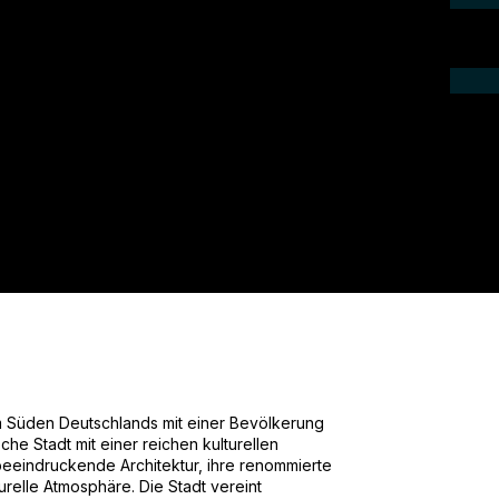
ieren Sie uns telefonisch oder per Mail.
gebot für Ihr Projekt.
im Süden Deutschlands mit einer Bevölkerung
he Stadt mit einer reichen kulturellen
 beeindruckende Architektur, ihre renommierte
turelle Atmosphäre. Die Stadt vereint