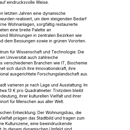
auf eindrucksvolle Weise.
en letzten Jahren eine dynamische
wurden realisiert, um dem steigenden Bedarf
e Wohnanlagen, sorgfältig restaurierte
ten eine breite Palette an
sind Wohnungen in zentralen Bezirken wie
und dem Bessungen sowie in grünen Vororten.
trum für Wissenschaft und Technologie. Die
en Universität auch zahlreiche
us verschiedenen Branchen wie IT, Biochemie
et sich durch ihre Innovationskraft, ihre
tional ausgerichtete Forschungslandschaft aus.
dt variieren je nach Lage und Ausstattung. Im
etwa 13 € pro Quadratmeter. Trotzdem bleibt
eutung, ihrer kulturellen Vielfalt und ihrer
hnort für Menschen aus aller Welt.
amischen Entwicklung. Der Wohnungsbau, die
 Vielfalt prägen das Stadtbild und tragen zum
iche Kulturszene, eine beeindruckende
ät. In diesem dynamischen Umfeld sind