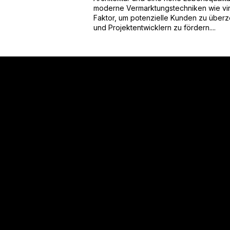
moderne Vermarktungstechniken wie vir
Faktor, um potenzielle Kunden zu übe
und Projektentwicklern zu fördern....