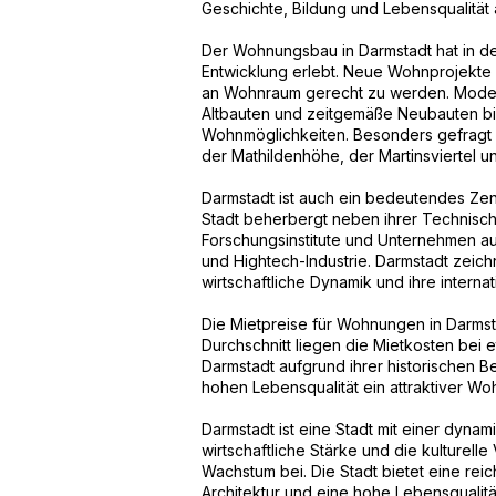
Geschichte, Bildung und Lebensqualität 
Der Wohnungsbau in Darmstadt hat in d
Entwicklung erlebt. Neue Wohnprojekte 
an Wohnraum gerecht zu werden. Modern
Altbauten und zeitgemäße Neubauten bie
Wohnmöglichkeiten. Besonders gefragt 
der Mathildenhöhe, der Martinsviertel 
Darmstadt ist auch ein bedeutendes Zen
Stadt beherbergt neben ihrer Technisch
Forschungsinstitute und Unternehmen a
und Hightech-Industrie. Darmstadt zeichn
wirtschaftliche Dynamik und ihre interna
Die Mietpreise für Wohnungen in Darmsta
Durchschnitt liegen die Mietkosten bei 
Darmstadt aufgrund ihrer historischen Bed
hohen Lebensqualität ein attraktiver Wo
Darmstadt ist eine Stadt mit einer dyn
wirtschaftliche Stärke und die kulturelle
Wachstum bei. Die Stadt bietet eine re
Architektur und eine hohe Lebensqualit