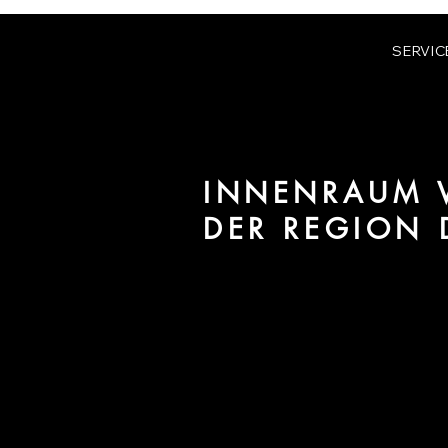
SERVIC
INNENRAUM V
DER REGION 
Wir sind URBAN 8 - Studio im B
/ Interiors für Projekte in der R