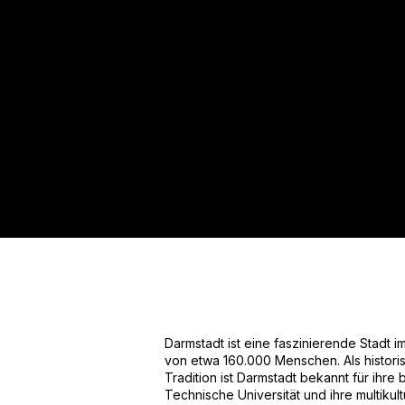
Für mehr Informationen kontakt
Gerne erstellen wir Ihnen ein An
Tel.: +49 (0) 157 30 12 15 08
info@urban8.de
Darmstadt ist eine faszinierende Stadt 
von etwa 160.000 Menschen. Als historisc
Tradition ist Darmstadt bekannt für ihre
Technische Universität und ihre multikul