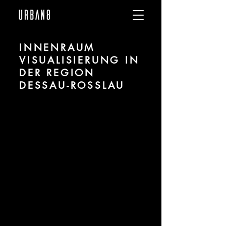
INNENRAUM
VISUALISIERUNG IN
DER REGION
DESSAU-ROSSLAU
Wir sind URBAN 8 - Studio im Bereich 3D
Visualisierung für Innenräume / Interiors
für Projekte in der Region Dessau-
Roßlau.
Für mehr Informationen kontaktieren Sie
uns telefonisch oder per Mail. Gerne
erstellen wir Ihnen ein Angebot für Ihr
Projekt.
Tel.:
+49 (0) 157 30 12 15 08
info@urban8.de