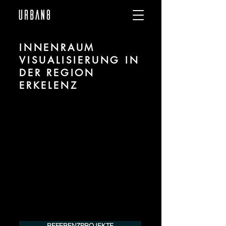
INNENRAUM
VISUALISIERUNG IN
DER REGION
ERKELENZ
Wir sind URBAN 8 - Studio im Bereich 3D
Visualisierung für Innenräume / Interiors
für Projekte in der Region Erkelenz.
Für mehr Informationen kontaktieren Sie
uns telefonisch oder per Mail. Gerne
erstellen wir Ihnen ein Angebot für Ihr
Projekt.
Tel.:
+49 (0) 157 30 12 15 08
info@urban8.de
REFERENZPROJEKTE