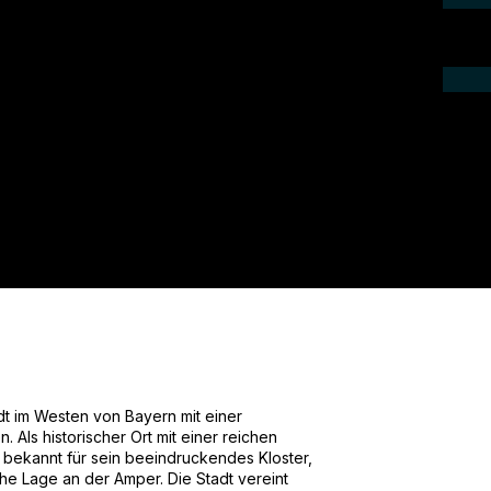
ieren Sie uns telefonisch oder per Mail.
gebot für Ihr Projekt.
dt im Westen von Bayern mit einer
Als historischer Ort mit einer reichen
ck bekannt für sein beeindruckendes Kloster,
sche Lage an der Amper. Die Stadt vereint