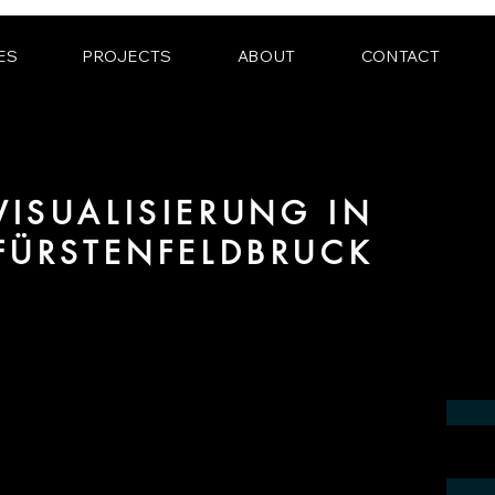
ES
PROJECTS
ABOUT
CONTACT
ISUALISIERUNG IN
FÜRSTENFELDBRUCK
ereich 3D Visualisierung für Innenräume
Region Fürstenfeldbruck.