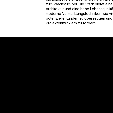
zum Wachstum bei. Die Stadt bietet eine
Architektur und eine hohe Lebensqualit
moderne Vermarktungstechniken wie virt
potenzielle Kunden zu überzeugen und
Projektentwicklern zu fördern....