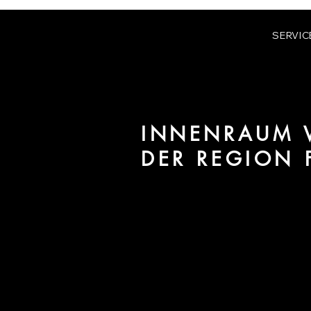
SERVIC
INNENRAUM V
DER REGION 
Wir sind URBAN 8 - Studio im B
/ Interiors für Projekte in der 