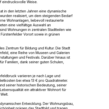
f eindrucksvolle Weise.
t in den letzten Jahren eine dynamische
wurden realisiert, um dem steigenden Bedarf
e Wohnanlagen, liebevoll restaurierte
ten eine vielfältige Auswahl an
ind Wohnungen in zentralen Stadtteilen wie
 Fürstenfelder Vorort sowie in grünen
es Zentrum für Bildung und Kultur. Die Stadt
nfeld, eine Reihe von Museen und Galerien
nstaltungen und Festivals. Darüber hinaus ist
für Familien, dank seiner guten Schulen,
nfeldbruck variieren je nach Lage und
Mietkosten bei etwa 13 € pro Quadratmeter.
und seiner historischen Bedeutung, seiner
ebensqualität ein attraktiver Wohnort für
Welt.
ner dynamischen Entwicklung. Der Wohnungsbau,
e Schönheit prägen das Stadtbild und tragen