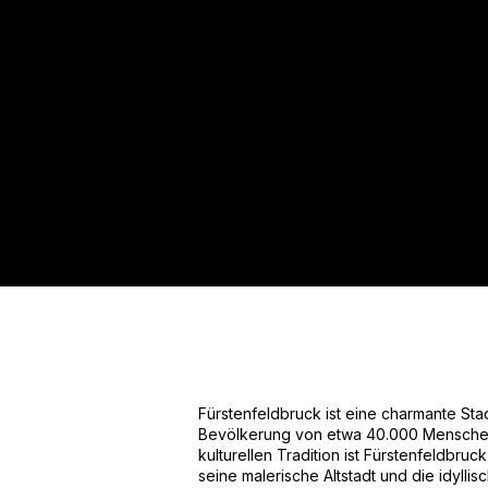
Für mehr Informationen kontakt
Gerne erstellen wir Ihnen ein An
Tel.: +49 (0) 157 30 12 15 08
info@urban8.de
Fürstenfeldbruck ist eine charmante Sta
Bevölkerung von etwa 40.000 Menschen. 
kulturellen Tradition ist Fürstenfeldbru
seine malerische Altstadt und die idylli