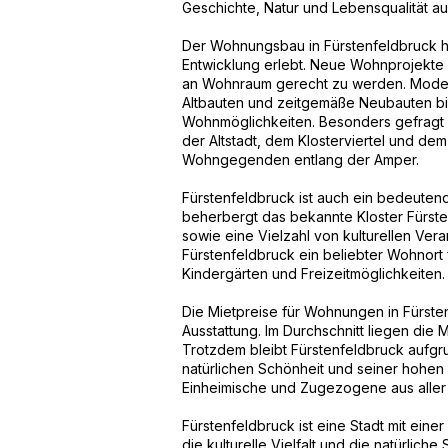
Geschichte, Natur und Lebensqualität au
Der Wohnungsbau in Fürstenfeldbruck ha
Entwicklung erlebt. Neue Wohnprojekte 
an Wohnraum gerecht zu werden. Modern
Altbauten und zeitgemäße Neubauten bie
Wohnmöglichkeiten. Besonders gefragt s
der Altstadt, dem Klosterviertel und dem
Wohngegenden entlang der Amper.
Fürstenfeldbruck ist auch ein bedeutend
beherbergt das bekannte Kloster Fürste
sowie eine Vielzahl von kulturellen Vera
Fürstenfeldbruck ein beliebter Wohnort 
Kindergärten und Freizeitmöglichkeiten.
Die Mietpreise für Wohnungen in Fürste
Ausstattung. Im Durchschnitt liegen die 
Trotzdem bleibt Fürstenfeldbruck aufgr
natürlichen Schönheit und seiner hohen L
Einheimische und Zugezogene aus aller 
Fürstenfeldbruck ist eine Stadt mit ei
die kulturelle Vielfalt und die natürlich